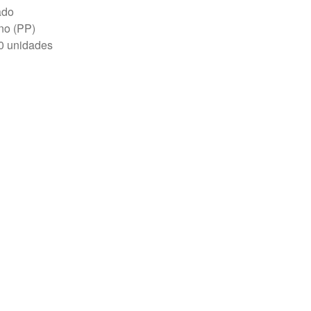
ado
eno (PP)
0 unidades