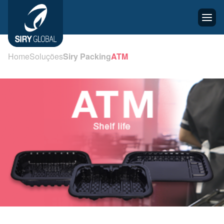
Home
Soluções
Siry Packing
ATM